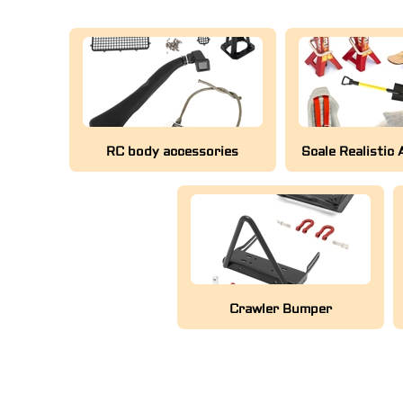
RC body accessories
Scale Realistic
Crawler Bumper