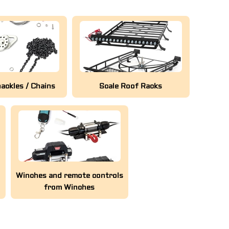
ackles / Chains
Scale Roof Racks
Winches and remote controls
from Winches